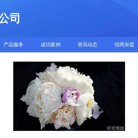
公司
产品服务
成功案例
资讯动态
招商加盟