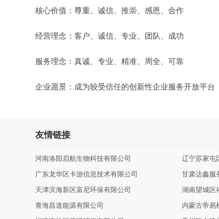
核心价值：尊重、诚信、推崇、感恩、合作
经营理念：客户、诚信、专业、团队、成功
服务理念：真诚、专业、精准、周全、可靠
企业愿景：成为较受信任的创新性企业服务开放平台
友情链接
河南洛阳启航生物科技有限公司
辽宁苏家屯
广东龙华区卡游信息技术有限公司
甘肃达鑫服
天津滨海新区富尼环保有限公司
湖南望城区
青海昌道能源有限公司
内蒙古帝易